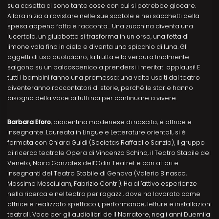
sua casetta ci sono tante cose con cui si potrebbe giocare.
Allora inizia a rovistare nelle sue scatole e nei sacchetti della
spesa appena fatta e racconta… Una zucchina diventa una
lucertola, un giubbotto si trasforma in un orso, una fetta di
limone vola fino in cielo e diventa uno spicchio di luna. Gli
oggetti di uso quotidiano, la frutta e la verdura finalmente
salgono su un palcoscenico a prendersi i meritati applausi! E
tutti i bambini fanno una promessa: una volta usciti dal teatro
diventeranno raccontatori di storie, perché le storie hanno
bisogno della voce di tutti noi per continuare a vivere.
Barbara Eforo
, piacentina modenese di nascita, è attrice e
insegnante. Laureata in Lingue e Letterature orientali, si è
formata con Chiara Guidi (Societas Raffaello Sanzio), il gruppo
di ricerca teatrale Opera di Vincenzo Schino, il Teatro Stabile del
Veneto, Naira Gonzales dell’Odin Teatret e con attori e
insegnanti del Teatro Stabile di Genova (Valerio Binasco,
Massimo Mesciulam, Fabrizio Contri). Ha all’attivo esperienze
nella ricerca e nel teatro per ragazzi, dove ha lavorato come
attrice e realizzato spettacoli, performance, letture e installazioni
teatrali. Voce per gli audiolibri de Il Narratore, negli anni Duemila