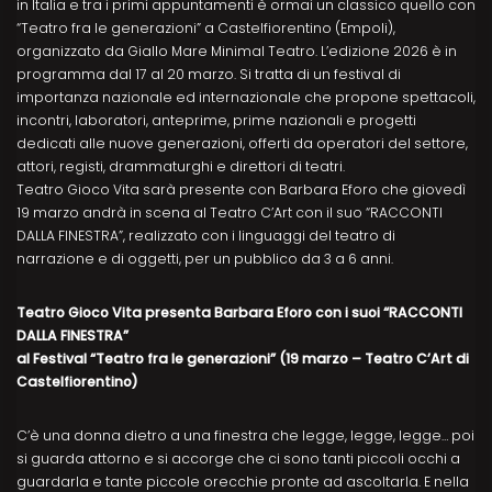
in Italia e tra i primi appuntamenti è ormai un classico quello con
“Teatro fra le generazioni” a Castelfiorentino (Empoli),
organizzato da Giallo Mare Minimal Teatro. L’edizione 2026 è in
programma dal 17 al 20 marzo. Si tratta di un festival di
importanza nazionale ed internazionale che propone spettacoli,
incontri, laboratori, anteprime, prime nazionali e progetti
dedicati alle nuove generazioni, offerti da operatori del settore,
attori, registi, drammaturghi e direttori di teatri.
Teatro Gioco Vita sarà presente con Barbara Eforo che giovedì
19 marzo andrà in scena al Teatro C’Art con il suo “RACCONTI
DALLA FINESTRA”, realizzato con i linguaggi del teatro di
narrazione e di oggetti, per un pubblico da 3 a 6 anni.
Teatro Gioco Vita presenta Barbara Eforo con i suoi “RACCONTI
DALLA FINESTRA”
al Festival “Teatro fra le generazioni” (19 marzo – Teatro C’Art di
Castelfiorentino)
C’è una donna dietro a una finestra che legge, legge, legge… poi
si guarda attorno e si accorge che ci sono tanti piccoli occhi a
guardarla e tante piccole orecchie pronte ad ascoltarla. E nella