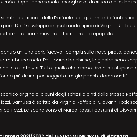
urnée dopo l’eccezionale accoglienza di critica e di pubblico
 si nutre dei ricordi della Raffaele e di quel mondo fantastico
na park. Da lì si sviluppa in quel modo tipico di Virginia Raffaele
performare, commuovere e far ridere a crepapelle.
entro un luna park, facevo i compiti sulla nave pirata, cenavo c
ietro il bruco mela. Poi il parco ha chiuso, le giostre sono 
sono io e siete voi. Tutto quello che siamo diventati stupisce 
nde più di una passeggiata tra gli specchi deformanti”.
scenico originale, alcuni degli schizzi dipinti dalla stessa Raff
 Tiezzi. Samusà è scritto da Virginia Raffaele, Giovanni Todesc
ico Tiezzi. Le scene sono di Marco Rossi, i costumi di Giovanna
 di prosa 2021/2022 del TEATRO MUNICIPALE di Piacenza