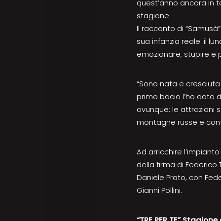
quest’anno ancora in to
stagione.
Il racconto di “Samusà”
sua infanzia reale: il lu
emozionare, stupire e 
“Sono nata e cresciuta d
primo bacio l’ho dato d
ovunque: le attrazioni 
montagne russe e confo
Ad arricchire l’impianto 
della firma di Federico
Daniele Prato, con Feder
Gianni Pollini.
“TRE PER TE” Stagione