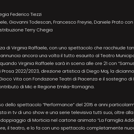
regia Federico Tiezzi
faele, Giovanni Todescan, Francesco Freyrie, Daniele Prato con 
stribuzione Terry Chegia
za di Virginia Raffaele, con uno spettacolo che racchiude tan
i annuncia ancora una volta il tutto esaurito al Teatro Munic
, quando Virginia Raffaele sarà in scena alle ore 21 con “Samus
di Prosa 2022/2023, direzione artistica di Diego Maj, la dicia
Gioco Vita con Fondazione Teatri di Piacenza e il sostegno di
contributo di Mic e Regione Emilia-Romagna.
o dello spettacolo “Performance” del 2015 e anni particolar
ta in tv di uno show e una serie televisiva tutti suoi, oltre al
l doppiaggio di Morticia nel cartone animato “La Famiglia Add
re, il teatro, e lo fa con uno spettacolo completamente nuov