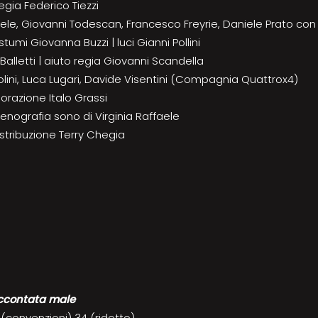
regia Federico Tiezzi
faele, Giovanni Todescan, Francesco Freyrie, Daniele Prato con 
umi Giovanna Buzzi | luci Gianni Pollini
Balletti | aiuto regia Giovanni Scandella
colini, Luca Lugari, Davide Visentini (Compagnia Quattrox4)
aborazione Italo Grassi
scenografia sono di Virginia Raffaele
stribuzione Terry Chegia
accontata male
 (convenzioni) 34 (ridotto)