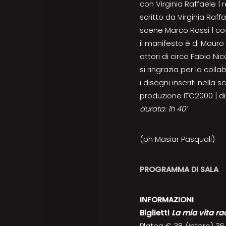
con Virginia Raffaele | 
scritto da Virginia Raf
scene Marco Rossi | cost
il manifesto è di Mauro 
attori di circo Fabio Ni
si ringrazia per la coll
i disegni inseriti nella 
produzione ITC2000 | di
durata: 1h 40’
(ph Masiar Pasquali)
PROGRAMMA DI SALA
INFORMAZIONI
Biglietti
La mia vita r
Platea € 38 (intero) 36