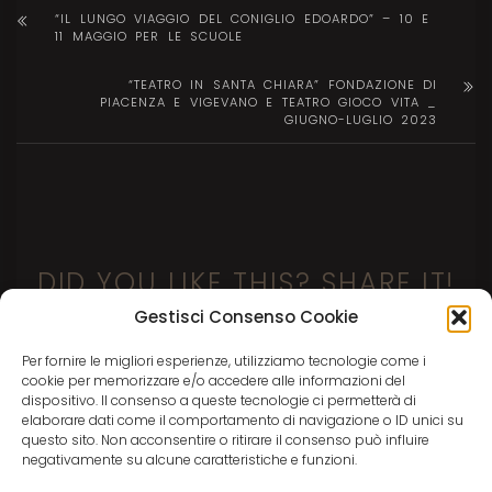
“IL LUNGO VIAGGIO DEL CONIGLIO EDOARDO” – 10 E
11 MAGGIO PER LE SCUOLE
“TEATRO IN SANTA CHIARA” FONDAZIONE DI
PIACENZA E VIGEVANO E TEATRO GIOCO VITA _
GIUGNO-LUGLIO 2023
DID YOU LIKE THIS? SHARE IT!
Gestisci Consenso Cookie
Per fornire le migliori esperienze, utilizziamo tecnologie come i
cookie per memorizzare e/o accedere alle informazioni del
dispositivo. Il consenso a queste tecnologie ci permetterà di
elaborare dati come il comportamento di navigazione o ID unici su
questo sito. Non acconsentire o ritirare il consenso può influire
negativamente su alcune caratteristiche e funzioni.