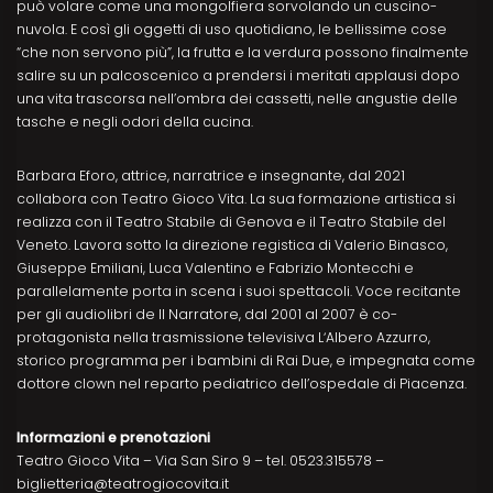
può volare come una mongolfiera sorvolando un cuscino-
nuvola. E così gli oggetti di uso quotidiano, le bellissime cose
“che non servono più”, la frutta e la verdura possono finalmente
salire su un palcoscenico a prendersi i meritati applausi dopo
una vita trascorsa nell’ombra dei cassetti, nelle angustie delle
tasche e negli odori della cucina.
Barbara Eforo, attrice, narratrice e insegnante, dal 2021
collabora con Teatro Gioco Vita. La sua formazione artistica si
realizza con il Teatro Stabile di Genova e il Teatro Stabile del
Veneto. Lavora sotto la direzione registica di Valerio Binasco,
Giuseppe Emiliani, Luca Valentino e Fabrizio Montecchi e
parallelamente porta in scena i suoi spettacoli. Voce recitante
per gli audiolibri de Il Narratore, dal 2001 al 2007 è co-
protagonista nella trasmissione televisiva LʼAlbero Azzurro,
storico programma per i bambini di Rai Due, e impegnata come
dottore clown nel reparto pediatrico dell’ospedale di Piacenza.
Informazioni e prenotazioni
Teatro Gioco Vita – Via San Siro 9 – tel. 0523.315578 –
biglietteria@teatrogiocovita.it