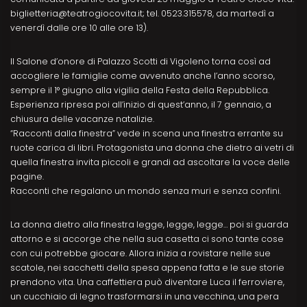
biglietteria@teatrogiocovita.it; tel. 0523.315578, da martedì a
venerdì dalle ore 10 alle ore 13).
Il Salone d’onore di Palazzo Scotti di Vigoleno torna così ad
accogliere le famiglie come avvenuto anche l’anno scorso,
sempre il 1° giugno alla vigilia della Festa della Repubblica.
Esperienza ripresa poi all’inizio di quest’anno, il 7 gennaio, a
chiusura delle vacanze natalizie.
“Racconti dalla finestra” vede in scena una finestra errante su
ruote carica di libri. Protagonista una donna che dietro ai vetri di
quella finestra invita piccoli e grandi ad ascoltare la voce delle
pagine.
Racconti che regalano un mondo senza muri e senza confini.
La donna dietro alla finestra legge, legge, legge… poi si guarda
attorno e si accorge che nella sua casetta ci sono tante cose
con cui potrebbe giocare. Allora inizia a rovistare nelle sue
scatole, nei sacchetti della spesa appena fatta e le sue storie
prendono vita. Una caffettiera può diventare Luca il ferroviere,
un cucchiaio di legno trasformarsi in una vecchina, una pera