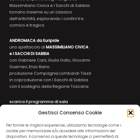
Massimiliano Civica e I Sacchi di Sabbia
tornano insieme su un classico
dell’antichità, esplorando i confini tra
comico e tragico.
ANDROMACA
da Euripide
uno spettacolo di
MASSIMILIANO CIVICA
e I SACCHI DI SABBIA
con Gabriele Carli, Giulia Gallo, Giovanni
Guerrieri, Enzo Iliano
produzione Compagnia Lombardi-Tiezzi
in coproduzione con I Sacchi di Sabbia
con il sostegno della Regione Toscana
scarica il programma di sala
Gestisci Consenso Cookie
scarica la locandina
Per fornire le migliori esperienze, utilizziamo tecnologie come i
cookie per memorizzare e/o accedere alle informazioni del
dispositivo. Il consenso a queste tecnologie ci permetterà di