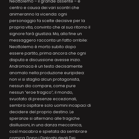
Neottolemo – il grande assente – è
centro e causa dei vari scontri che
animeranno la vicenda: ogni
personaggio fa scelte decisive per la
propria vita, convinto che al suo ritorno il
signore farà giustizia. Ma, alla fine un
messaggero racconta un fatto orribile:
Neottolemo è morto subito dopo
essere partito, prima ancora che ogni
disputa e discussione avesse inizio.
Andromaca è un testo decisamente
anomalo nella produzione euripidea:
non vi si staglia alcun protagonista,
nessun dio compare, come pure
nessun “eroe tragico”; il mondo,
svuotato di presenze eccezionali,
sembra ospitare solo uomini incapaci di
decidere del proprio destino. Le
speranze si alternano alle tragiche
disillusioni, in una danza meccanica,
così macabra e spietata da sembrare
comica. Dopo i Dialoghi degli Dei,