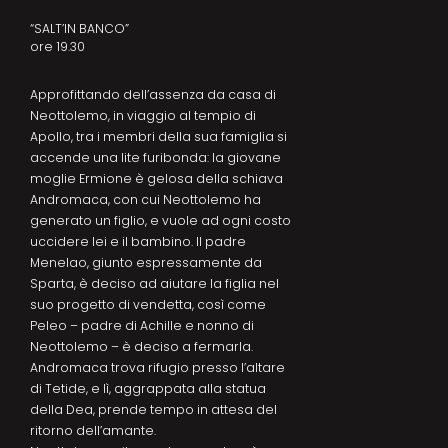
“SALT’IN BANCO”
ore 19.30
Approfittando dell’assenza da casa di
Neottolemo, in viaggio al tempio di
Apollo, tra i membri della sua famiglia si
accende una lite furibonda: la giovane
moglie Ermione è gelosa della schiava
Andromaca, con cui Neottolemo ha
generato un figlio, e vuole ad ogni costo
uccidere lei e il bambino. Il padre
Menelao, giunto espressamente da
Sparta, è deciso ad aiutare la figlia nel
suo progetto di vendetta, così come
Peleo – padre di Achille e nonno di
Neottolemo – è deciso a fermarla.
Andromaca trova rifugio presso l’altare
di Tetide, e lì, aggrappata alla statua
della Dea, prende tempo in attesa del
ritorno dell’amante.