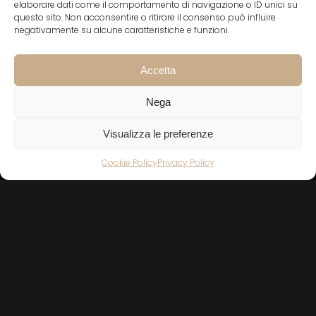
elaborare dati come il comportamento di navigazione o ID unici su
questo sito. Non acconsentire o ritirare il consenso può influire
negativamente su alcune caratteristiche e funzioni.
DID YOU LIKE THIS? SHARE IT!
Accetta
Nega
Visualizza le preferenze
Cookie Policy
Privacy Policy
Facebook
X
Instagram
Via San Siro, 9
29121 Piacenza (Italia)
Privacy policy
Cookies