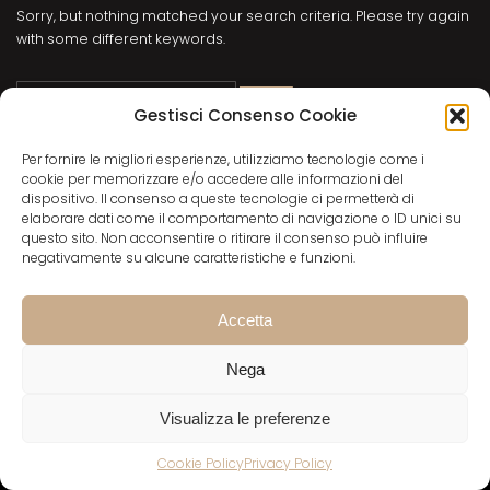
Sorry, but nothing matched your search criteria. Please try again
with some different keywords.
Ricerca
per:
Gestisci Consenso Cookie
Per fornire le migliori esperienze, utilizziamo tecnologie come i
cookie per memorizzare e/o accedere alle informazioni del
dispositivo. Il consenso a queste tecnologie ci permetterà di
elaborare dati come il comportamento di navigazione o ID unici su
questo sito. Non acconsentire o ritirare il consenso può influire
Facebook
X
Instagram
negativamente su alcune caratteristiche e funzioni.
Via San Siro, 9
29121 Piacenza (Italia)
Accetta
Privacy policy
Cookies
Nega
Visualizza le preferenze
Cookie Policy
Privacy Policy