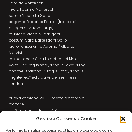
Fabrizio Montecchi
regia Fabrizio Montecchi
scene Nicoletta Garioni
sagome Federica Ferrari (tratte dai
disegni di Max Velthuijs)
musiche Michele Fedrigotti
costumi Sara Bartesaghi Gallo
luci e fonica Anna Adorno / Alberto
Marvisi
lo spettacolo è tratto dai libri di Max
Velthuijs “Frog is sad”, “Frog in Love”, “Frog
and the Birdsong”, “Frog is Frog”, “Frog is
Frightened” editi da Andersen Press,
London
nuova versione 2019 – teatro d’ombre e
d’attore
da 2 a 5 anni – durata 45’
Gestisci Consenso Cookie
Per fornire le migliori esperienze, utilizziamo tecnologie come i