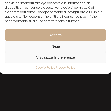
cookie per memorizzare e/o accedere alle informazioni del
dispositivo. Il consenso a queste tecnologie ci permetterà di
elaborare dati come il comportamento di navigazione o ID unici su
questo sito. Non acconsentire o ritirare il consenso può influire
DID YOU LIKE THIS? SHARE IT!
negativamente su alcune caratteristiche e funzioni.
Accetta
Nega
Visualizza le preferenze
Cookie Policy
Privacy Policy
Facebook
X
Instagram
Via San Siro, 9
29121 Piacenza (Italia)
Privacy policy
Cookies