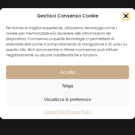
Gestisci Consenso Cookie
Per fornire le migliori esperienze, utilizziamo tecnologie come i
DID YOU LIKE THIS? SHARE IT!
cookie per memorizzare e/o accedere alle informazioni del
dispositivo. Il consenso a queste tecnologie ci permetterà di
elaborare dati come il comportamento di navigazione o ID unici su
questo sito. Non acconsentire o ritirare il consenso può influire
negativamente su alcune caratteristiche e funzioni.
Accetta
Nega
Facebook
X
Instagram
Via San Siro, 9
Visualizza le preferenze
29121 Piacenza (Italia)
Cookie Policy
Privacy Policy
Privacy policy
Cookies