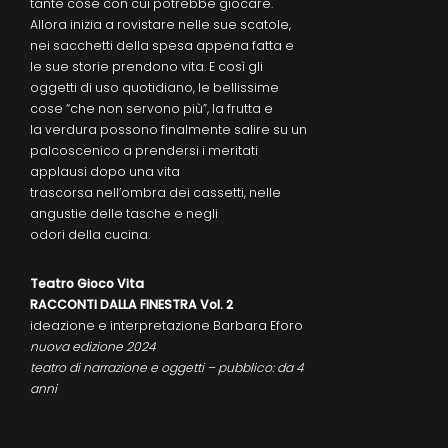
tante cose con cui potrebbe giocare.
Allora inizia a rovistare nelle sue scatole,
nei sacchetti della spesa appena fatta e
le sue storie prendono vita. E così gli
oggetti di uso quotidiano, le bellissime
cose “che non servono più”, la frutta e
la verdura possono finalmente salire su un
palcoscenico a prendersi i meritati
applausi dopo una vita
trascorsa nell’ombra dei cassetti, nelle
angustie delle tasche e negli
odori della cucina.
Teatro Gioco Vita
RACCONTI DALLA FINESTRA Vol. 2
ideazione e interpretazione Barbara Eforo
nuova edizione 2024
teatro di narrazione e oggetti – pubblico: da 4
anni