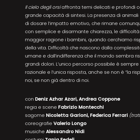
Il cielo degli orsi
affronta temi delicati e profondi 
grande capacità di sintesi. La presenza di anima
di dosare l’impatto emotivo, che rimane comunque
con semplice e disarmante chiarezza, le difficoltà 
maggior ragione i bambini, quando cerchiamo ri
della vita. Difficoltà che nascono dalla complessità
umane e dall’indifferenza che il mondo sembra rise
grandi dolori. L’unico percorso possibile è sempre
razionale e l’unica risposta, anche se non è “la ris
noi, se non già dentro di noi.
con
Deniz Azhar Azari, Andrea Coppone
regia e scene
Fabrizio Montecchi
sagome
Nicoletta Garioni, Federica Ferrari
(trat
coreografie
Valerio Longo
musiche
Alessandro Nidi
costumi
Tania Fedeli