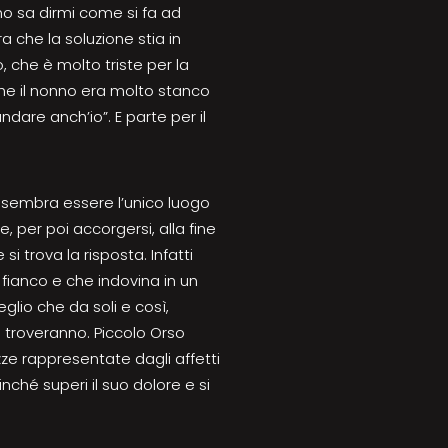
no sa dirmi come si fa ad
 che la soluzione stia in
, che è molto triste per la
e il nonno era molto stanco
andare anch’io”. E parte per il
elo sembra essere l’unico luogo
 per poi accorgersi, alla fine
 si trova la risposta. Infatti
l fianco e che indovina in un
glio che da soli e così,
a troveranno. Piccolo Orso
ezze rappresentate dagli affetti
finché superi il suo dolore e si
.