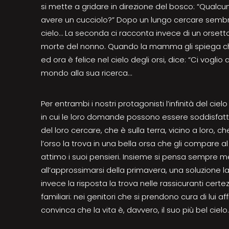
si mette a gridare in direzione del bosco: “Qualcu
avere un cucciolo?” Dopo un lungo cercare sembra
cielo… La seconda ci racconta invece di un orsetto
morte del nonno. Quando la mamma gli spiega ch
ed ora è felice nel cielo degli orsi, dice: “Ci voglio 
mondo alla sua ricerca…
Per entrambi i nostri protagonisti l’infinità del ci
in cui le loro domande possono essere soddisfatte,
del loro cercare, che è sulla terra, vicino a loro, che
l’orso la trova in una bella orsa che gli compare a
attimo i suoi pensieri. Insieme si pensa sempre me
all’approssimarsi della primavera, una soluzione l
invece la risposta la trova nelle rassicuranti cert
familiari: nei genitori che si prendono cura di lui af
convinca che la vita è, davvero, il suo più bel cielo