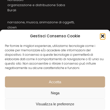
organizzazione e distribuzione Saba
Burali
narrazione, musica, animazione di oggetti,
clown
pubblico: da 3 a 10 anni
Gestisci Consenso Cookie
durata spettacolo: 1h circa
Per fornire le migliori esperienze, utilizziamo tecnologie come i
cookie per memorizzare e/o accedere alle informazioni del
dispositivo. Il consenso a queste tecnologie ci permetterà di
elaborare dati come il comportamento di navigazione o ID unici su
questo sito. Non acconsentire o ritirare il consenso può influire
negativamente su alcune caratteristiche e funzioni.
Accetta
DID YOU LIKE THIS? SHARE IT!
Nega
Visualizza le preferenze