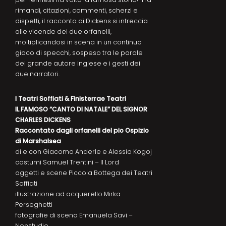
rimandi, citazioni, commenti, scherzi e
dispetti, il racconto di Dickens si intreccia
alle vicende dei due orfanelli,
moltiplicandosi in scena in un continuo
gioco di specchi, sospeso tra le parole
del grande autore inglese e i gesti dei
due narratori.
I Teatri Soffiati & Finisterrae Teatri
IL FAMOSO “CANTO DI NATALE” DEL SIGNOR
CHARLES DICKENS
Raccontato dagli orfanelli del pio Ospizio
di Marshalsea
di e con Giacomo Anderle e Alessio Kogoj
costumi Samuel Trentini – Il Lord
oggetti e scene Piccola Bottega dei Teatri
Soffiati
illustrazione ad acquerello Mirka
Perseghetti
fotografie di scena Emanuela Savi –
Nonstudio