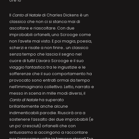
ore 10
Il
Canto di Natale
di Charles Dickens è un
classico che non ci si stanca mai di
ascoltare e riascoltare. Con due
improbabili orfanelli, uno Scrooge come
non l’avete mai visto. E poi magia, poesia,
scherzi e risate a non finire… un classico
senza tempo che lascia il segno nel
cuore di tutti! L’avaro Scrooge e il suo
viaggio fantastico tra le ingiustizie e le
sofferenze che il suo comportamento ha
provocato sono entrati ormai da tempo
nell’immaginario collettivo. Letto, narrato e
messo in scena in mille modi diversi, il
Canto di Natale
ha superato
brillantemente anche alcune
indimenticabili parodie. Riuscirà ora a
sostenere l’assalto dei due improbabili (e
un po’ cresciuti) orfanelli che con
entusiasmo si accingono a raccontare
per l’ennesima volta la famosa storia? Tra